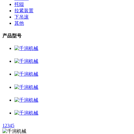
托辊
拉紧装置
下吊滚
其他
产品型号
1
2
3
4
5